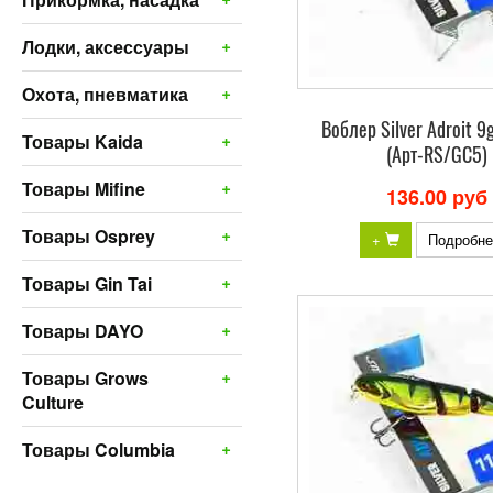
+
Лодки, аксессуары
+
Охота, пневматика
Bоблер Silver Adroit 9
+
Товары Kaida
(Арт-RS/GC5)
+
Товары Mifine
136.00 руб
+
Товары Osprey
+
Подробне
+
Товары Gin Tai
+
Товары DAYO
+
Товары Grows
Culture
+
Товары Columbia