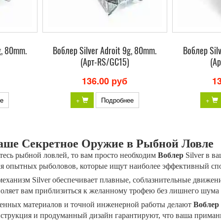
g, 80mm.
Bоблер Silver Adroit 9g, 80mm.
Bоблер Silv
(Арт-RS/GC15)
(А
136.00 руб
1
е
+
Подробнее
+
 Ваше Секретное Оружие в Рыбной Ловле
етесь рыбной ловлей, то вам просто необходим
Воблер
Silver в 
ля опытных рыболовов, которые ищут наиболее эффективный сп
ханизм Silver обеспечивает плавные, соблазнительные движен
оляет вам приблизиться к желанному трофею без лишнего шума и
венных материалов и точной инженерной работы делают
Воблер 
нструкция и продуманный дизайн гарантируют, что ваша приман