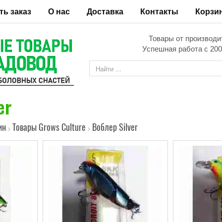
ть заказ
О нас
Доставка
Контакты
Корзи
Товары от производи
Успешная работа с 200
er
ин
Товары Grows Culture
Воблер Silver
>
>