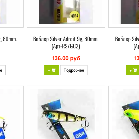
g, 80mm.
Bоблер Silver Adroit 9g, 80mm.
Bоблер Silv
(Арт-RS/GC2)
(А
136.00 руб
1
е
+
Подробнее
+