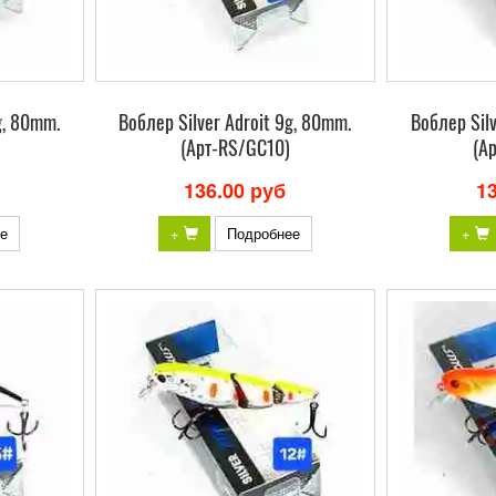
g, 80mm.
Bоблер Silver Adroit 9g, 80mm.
Bоблер Silv
(Арт-RS/GC10)
(А
136.00 руб
1
е
+
Подробнее
+