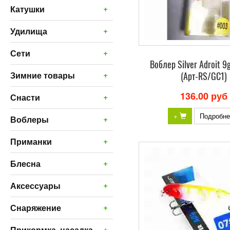
+
Катушки
+
Удилища
+
Сети
Bоблер Silver Adroit 9
+
(Арт-RS/GC1)
Зимние товары
136.00 руб
+
Снасти
+
Подробне
+
Воблеры
+
Приманки
+
Блесна
+
Аксессуары
+
Снаряжение
+
Прикормка, насадка