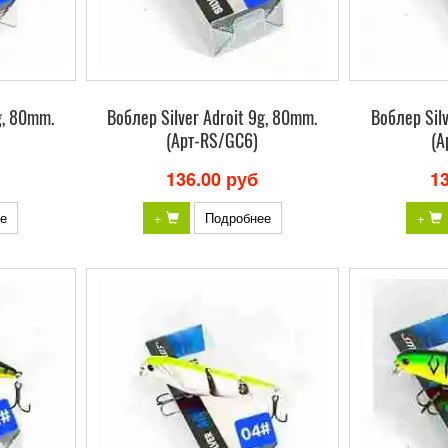
g, 80mm.
Bоблер Silver Adroit 9g, 80mm.
Bоблер Silv
(Арт-RS/GC6)
(А
136.00 руб
1
е
+
Подробнее
+