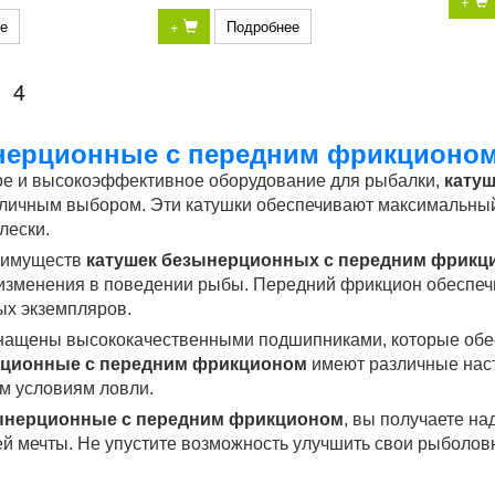
+
е
+
Подробнее
4
нерционные с передним фрикционо
ое и высокоэффективное оборудование для рыбалки,
кату
тличным выбором. Эти катушки обеспечивают максимальный
лески.
еимуществ
катушек безынерционных с передним фрикц
изменения в поведении рыбы. Передний фрикцион обеспечи
ых экземпляров.
нащены высококачественными подшипниками, которые обес
рционные с передним фрикционом
имеют различные наст
м условиям ловли.
ынерционные с передним фрикционом
, вы получаете н
й мечты. Не упустите возможность улучшить свои рыболо