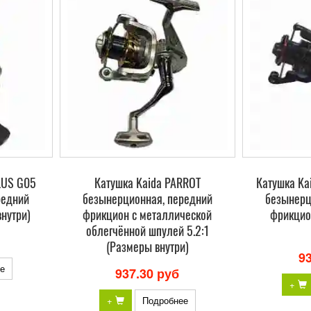
LUS G05
Катушка Kaida PARROT
Катушка Ka
редний
безынерционная, передний
безынерц
нутри)
фрикцион с металлической
фрикцио
облегчённой шпулей 5.2:1
(Размеры внутри)
9
е
937.30 руб
+
+
Подробнее