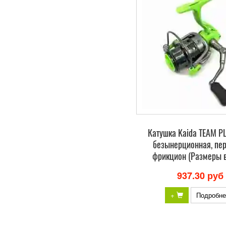
Катушка Kaida TEAM P
безынерционная, пе
фрикцион (Размеры в
937.30 руб
+
Подробне