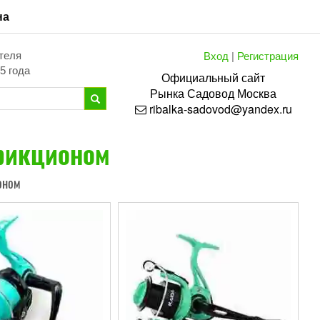
на
Вход
|
Регистрация
теля
5 года
Официальный сайт
Рынка
Садовод
Москва
ribalka-sadovod@yandex.ru
рикционом
оном