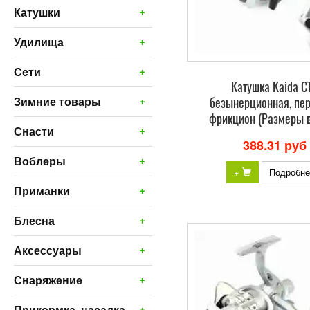
+
Катушки
+
Удилища
+
Сети
Катушка Kaida C
+
безынерционная, пе
Зимние товары
фрикцион (Размеры в
+
Снасти
388.31 руб
+
Воблеры
+
Подробне
+
Приманки
+
Блесна
+
Аксессуары
+
Снаряжение
+
Прикормка, насадка