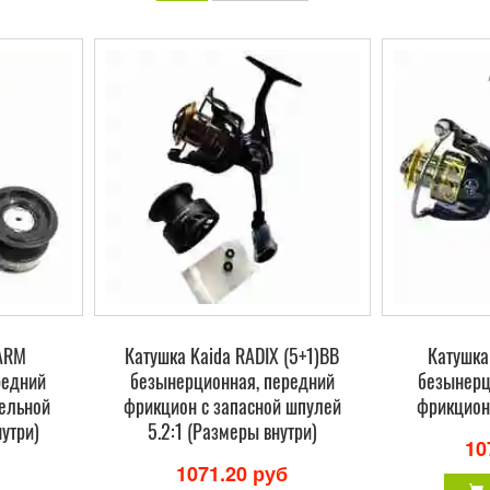
HARM
Катушка Kaida RADIX (5+1)ВВ
Катушка
редний
безынерционная, передний
безынерц
ельной
фрикцион с запасной шпулей
фрикцион
утри)
5.2:1 (Размеры внутри)
10
1071.20 руб