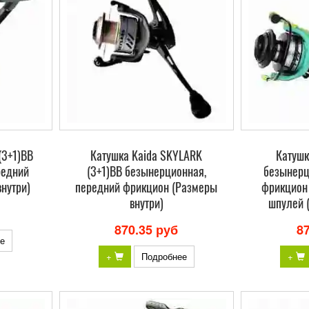
(3+1)BB
Катушка Kaida SKYLARK
Катушк
редний
(3+1)BB безынерционная,
безынерц
нутри)
передний фрикцион (Размеры
фрикцион
внутри)
шпулей 
870.35 руб
8
е
+
Подробнее
+