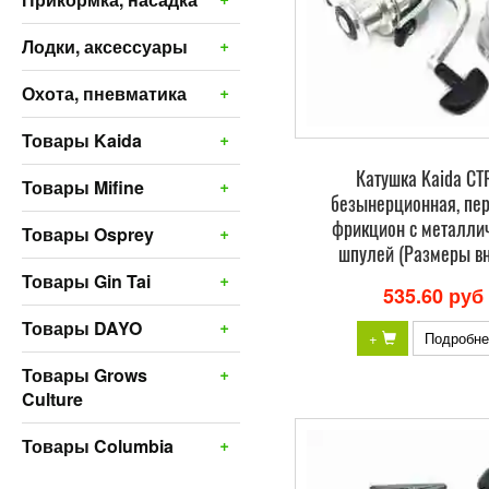
+
Лодки, аксессуары
+
Охота, пневматика
+
Товары Kaida
Катушка Kaida CT
+
Товары Mifine
безынерционная, пе
фрикцион с металли
+
Товары Osprey
шпулей (Размеры вн
+
Товары Gin Tai
535.60 руб
+
Товары DAYO
+
Подробне
+
Товары Grows
Culture
+
Товары Columbia