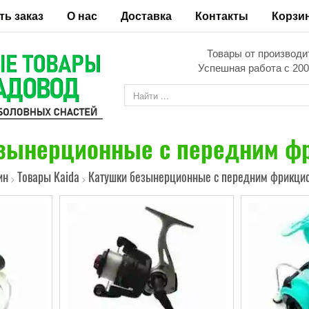
ть заказ
О нас
Доставка
Контакты
Корзи
Товары от производи
Успешная работа с 200
зынерционные с передним ф
ин
Товары Kaida
Катушки безынерционные с передним фрикци
>
>