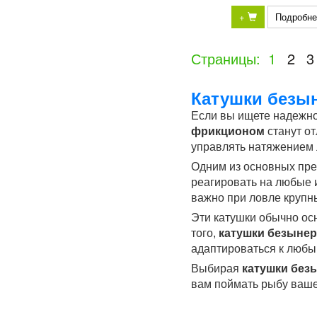
+
Подробне
Страницы:
1
2
3
Катушки безы
Если вы ищете надежн
фрикционом
станут о
управлять натяжением 
Одним из основных пр
реагировать на любые 
важно при ловле крупн
Эти катушки обычно ос
того,
катушки безыне
адаптироваться к любы
Выбирая
катушки без
вам поймать рыбу ваше