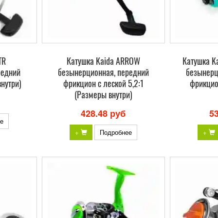
TR
Катушка Kaida ARROW
Катушка K
редний
безынерционная, передний
безынерц
нутри)
фрикцион с леской 5,2:1
фрикцио
(Размеры внутри)
428.48 руб
5
е
+
Подробнее
+