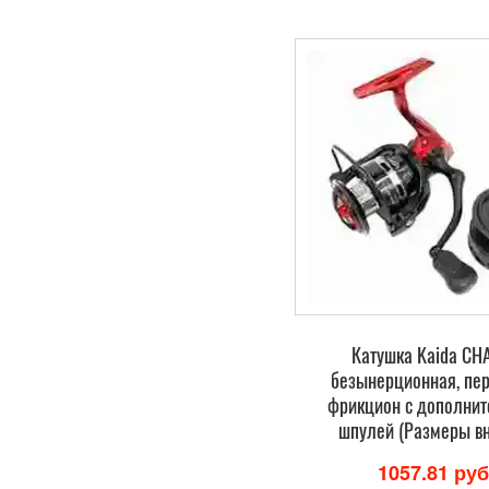
Катушка Kaida C
безынерционная, пе
фрикцион c дополнит
шпулей (Размеры вн
1057.81 руб