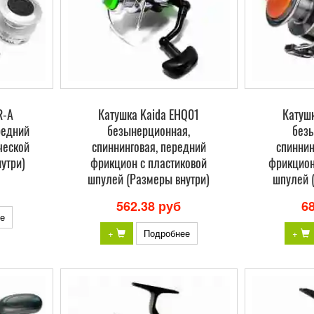
R-A
Катушка Kaida EHQ01
Катуш
редний
безынерционная,
без
ческой
спиннинговая, передний
спиннин
утри)
фрикцион с пластиковой
фрикцион
шпулей (Размеры внутри)
шпулей 
562.38 руб
6
е
+
Подробнее
+