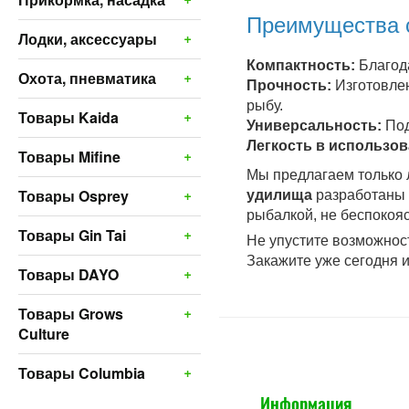
Преимущества 
+
Лодки, аксессуары
Компактность:
Благода
+
Охота, пневматика
Прочность:
Изготовлен
рыбу.
+
Товары Kaida
Универсальность:
Под
Легкость в использов
+
Товары Mifine
Мы предлагаем только 
+
Товары Osprey
удилища
разработаны с
рыбалкой, не беспокояс
+
Товары Gin Tai
Не упустите возможнос
Закажите уже сегодня 
+
Товары DAYO
+
Товары Grows
Culture
+
Товары Columbia
Информация