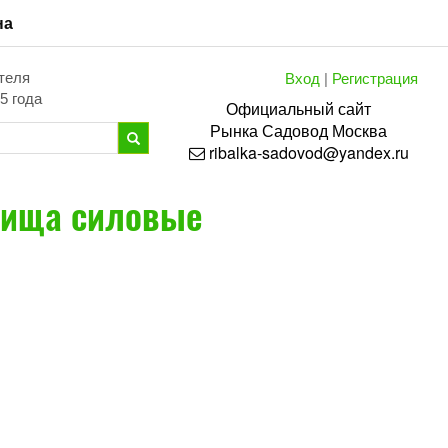
на
Вход
|
Регистрация
теля
5 года
Официальный сайт
Рынка
Садовод
Москва
ribalka-sadovod@yandex.ru
лища силовые