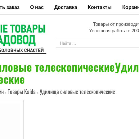
ть заказ
О нас
Доставка
Контакты
Корзи
Товары от производи
Успешная работа с 200
иловые телескопическиеУди
еские
ин
Товары Kaida
Удилища силовые телескопические
>
>