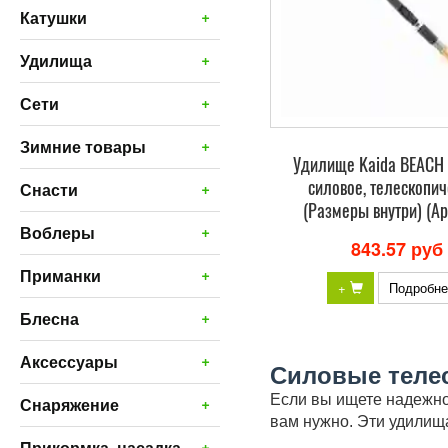
+
Катушки
+
Удилища
+
Сети
+
Зимние товары
Удилище Kaida BEACH
силовое, телескопи
+
Снасти
(Размеры внутри) (Ар
+
Воблеры
843.57 руб
+
Приманки
+
Подробне
+
Блесна
+
Аксессуары
Силовые теле
Если вы ищете надежн
+
Снаряжение
вам нужно. Эти удилищ
+
Прикормка, насадка