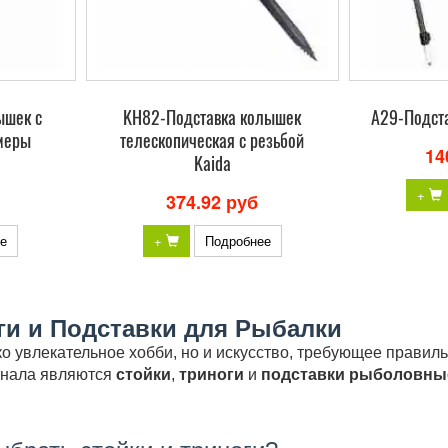
ышек с
KH82-Подставка колышек
А29-Подста
змеры
телескопическая с резьбой
14
Kaida
+
374.92 руб
е
+
Подробнее
ги и Подставки для Рыбалки
ко увлекательное хобби, но и искусство, требующее прави
енала являются
стойки
,
триноги
и
подставки рыболовны