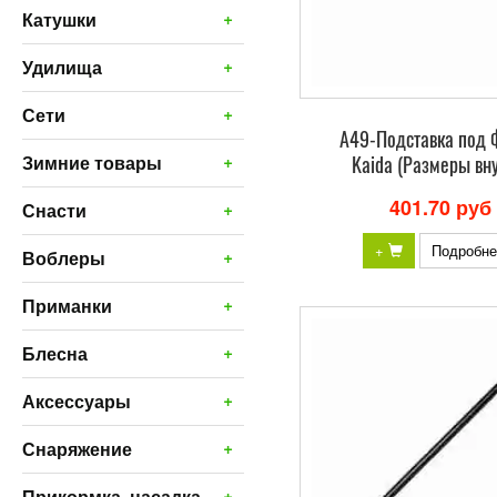
+
Катушки
+
Удилища
+
Сети
A49-Подставка под 
+
Kaida (Размеры вну
Зимние товары
401.70 руб
+
Снасти
+
Подробне
+
Воблеры
+
Приманки
+
Блесна
+
Аксессуары
+
Снаряжение
+
Прикормка, насадка