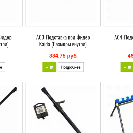
Фидер
A63-Подставка под Фидер
A64-Под
три)
Kaida (Размеры внутри)
334.75 руб
4
е
+
Подробнее
+