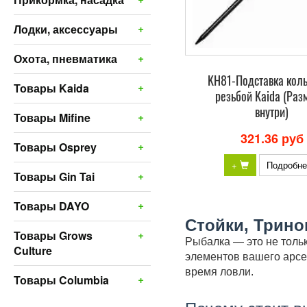
+
Лодки, аксессуары
+
Охота, пневматика
KH81-Подставка кол
+
Товары Kaida
резьбой Kaida (Ра
внутри)
+
Товары Mifine
321.36 руб
+
Товары Osprey
+
Подробне
+
Товары Gin Tai
+
Товары DAYO
Стойки, Трино
+
Товары Grows
Рыбалка — это не толь
Culture
элементов вашего арс
время ловли.
+
Товары Columbia