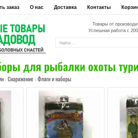
ть заказ
О нас
Доставка
Контакты
Корзи
Товары от производи
Успешная работа с 200
боры для рыбалки охоты тур
ин
Снаряжение
Фляги и наборы
>
>