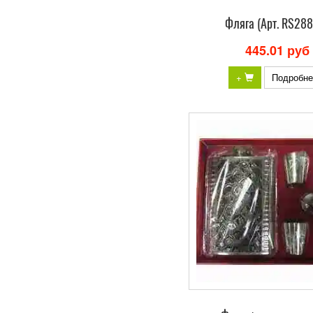
Фляга (Арт. RS28
445.01 руб
+
Подробне