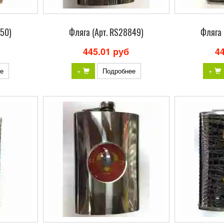
850)
Фляга (Арт. RS28849)
Фляга 
445.01 руб
4
е
+
Подробнее
+