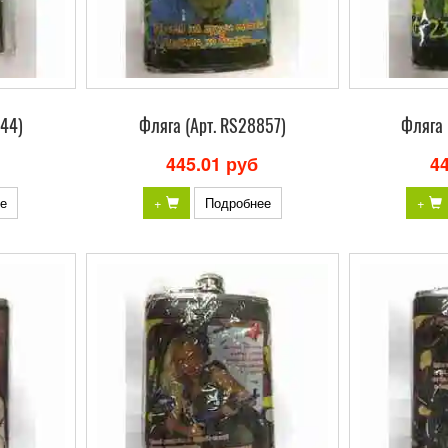
844)
Фляга (Арт. RS28857)
Фляга 
445.01 руб
4
е
+
Подробнее
+