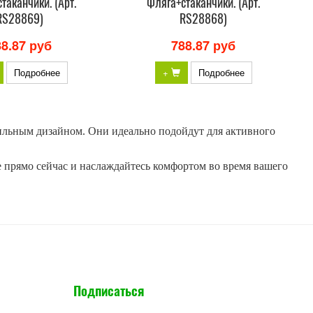
таканчики. (Арт.
Фляга+стаканчики. (Арт.
RS28869)
RS28868)
88.87 руб
788.87 руб
Подробнее
+
Подробнее
ильным дизайном. Они идеально подойдут для активного
 прямо сейчас и наслаждайтесь комфортом во время вашего
Подписаться