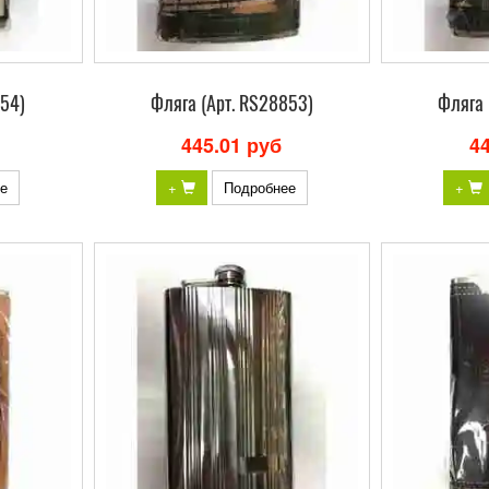
854)
Фляга (Арт. RS28853)
Фляга 
445.01 руб
4
е
+
Подробнее
+