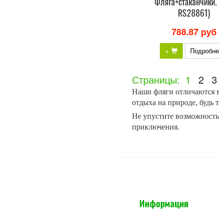
Фляга+стаканчики. 
RS28861)
788.87 руб
+
Подробне
Страницы:
1
2
3
Наши фляги отличаются в
отдыха на природе, будь 
Не упустите возможность
приключения.
Информация