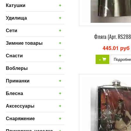
+
Катушки
+
Удилища
+
Сети
Фляга (Арт. RS28
+
Зимние товары
445.01 руб
+
Снасти
+
Подробне
+
Воблеры
+
Приманки
+
Блесна
+
Аксессуары
+
Снаряжение
+
Прикормка, насадка