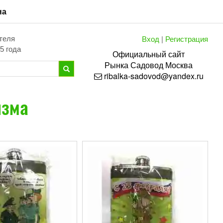
на
Вход
|
Регистрация
теля
5 года
Официальный сайт
Рынка
Садовод
Москва
ribalka-sadovod@yandex.ru
изма