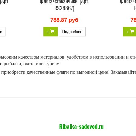
(Арт.
Фляга+стаканчики. (Арт.
Фляга+с
RS28867)
788.87 руб
7
е
+
Подробнее
+
ысоким качеством материалов, удобством в использовании и ст
то рыбалка, охота или туризм.
 приобрести качественные фляги по выгодной цене! Заказывайте
Ribalka-sadovod.ru