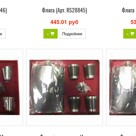
846)
Фляга (Арт. RS28845)
Фляга 
445.01 руб
5
е
+
Подробнее
+