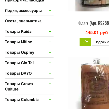
+
Лодки, аксессуары
+
Охота, пневматика
Фляга (Арт. RS28
+
Товары Kaida
445.01 руб
+
Товары Mifine
+
Подробне
+
Товары Osprey
+
Товары Gin Tai
+
Товары DAYO
+
Товары Grows
Culture
+
Товары Columbia