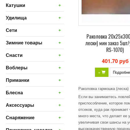
+
Катушки
+
Удилища
+
Сети
Раколовка 20х25х300
+
лески) мин заказ 5шт/у
Зимние товары
RS-1070)
+
Снасти
401.70 руб
+
Воблеры
+
Подробне
+
Приманки
Раколовка гармошка (леска)
+
Блесна
Если вы занимаетесь ловлей
приспособление, которое по
+
Аксессуары
отсеков, куда рак проникает
много места, что делает ее
+
Снаряжение
увеличивая свои шансы на у
+
высококачественную продук
Прикормка, насадка