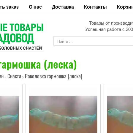
ть заказ
О нас
Доставка
Контакты
Корзи
Товары от производи
Успешная работа с 200
гармошка (леска)
ин
Снасти
Раколовка гармошка (леска)
>
>