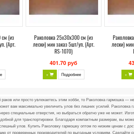
 см (из
Раколовка 25х30х300 см (из
Раколовка
п. (Арт.
лески) мин заказ 5шт/уп. (Арт.
лески) мин
RS-1070)
401.70 руб
4
е
+
Подробнее
+
 раков или просто увлекаетесь этим хобби, то Раколовка гармошка — 
может вам максимально увеличить улов без лишних усилий. Раколовка 
 через специальные отверстия, но выбраться обратно уже не может. Изго
 удобной для транспортировки. Благодаря компактным размерам, вы мож
спешный улов. Купить Раколовку гармошку оптом по низким ценам с до
цию от проверенных производителей по выгодным условиям. Сделайте 