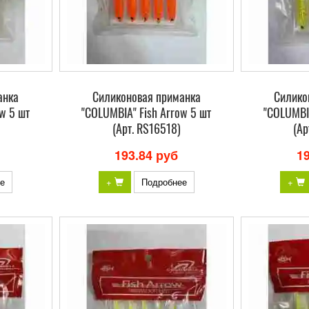
анка
Силиконовая приманка
Силико
w 5 шт
"COLUMBIA" Fish Arrow 5 шт
"COLUMBIA
(Арт. RS16518)
(Ар
193.84 руб
1
е
+
Подробнее
+