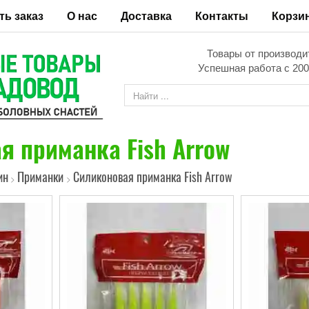
ть заказ
О нас
Доставка
Контакты
Корзи
Товары от производи
Успешная работа с 200
я приманка Fish Arrow
ин
Приманки
Силиконовая приманка Fish Arrow
>
>