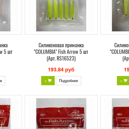
анка
Силиконовая приманка
Силико
w 5 шт
"COLUMBIA" Fish Arrow 5 шт
"COLUMBIA
(Арт. RS16523)
(Ар
193.84 руб
1
е
+
Подробнее
+