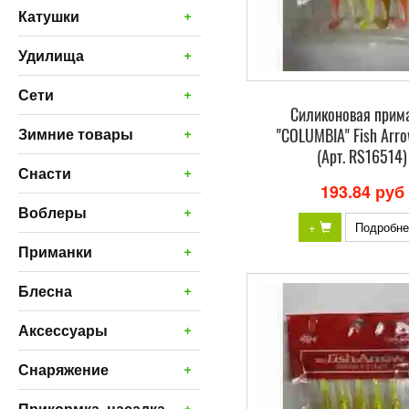
+
Катушки
+
Удилища
+
Сети
Силиконовая прим
+
"COLUMBIA" Fish Arro
Зимние товары
(Арт. RS16514)
+
Снасти
193.84 руб
+
Воблеры
+
Подробне
+
Приманки
+
Блесна
+
Аксессуары
+
Снаряжение
+
Прикормка, насадка