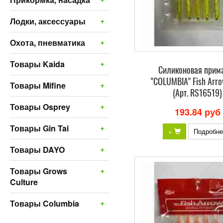
+
Лодки, аксессуары
+
Охота, пневматика
+
Товары Kaida
Силиконовая прим
"COLUMBIA" Fish Arro
+
Товары Mifine
(Арт. RS16519)
+
Товары Osprey
193.84 руб
+
Товары Gin Tai
+
Подробне
+
Товары DAYO
+
Товары Grows
Culture
+
Товары Columbia