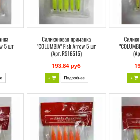
анка
Силиконовая приманка
Силико
w 5 шт
"COLUMBIA" Fish Arrow 5 шт
"COLUMBIA
(Арт. RS16515)
(Ар
193.84 руб
1
е
+
Подробнее
+