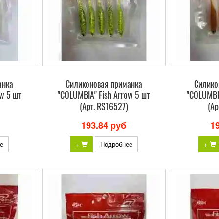
анка
Силиконовая приманка
Силико
w 5 шт
"COLUMBIA" Fish Arrow 5 шт
"COLUMBIA
(Арт. RS16527)
(Ар
193.84 руб
1
е
+
Подробнее
+