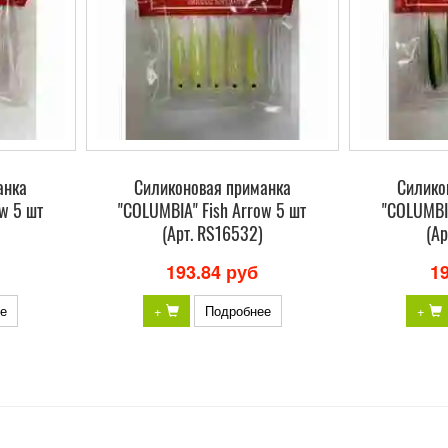
анка
Силиконовая приманка
Силико
w 5 шт
"COLUMBIA" Fish Arrow 5 шт
"COLUMBIA
(Арт. RS16532)
(Ар
193.84 руб
1
е
+
Подробнее
+