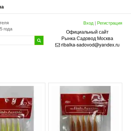
на
Вход
|
Регистрация
теля
5 года
Официальный сайт
Рынка
Садовод
Москва
ribalka-sadovod@yandex.ru