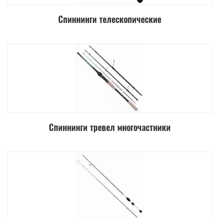
Спиннинги телескопические
Спиннинги тревел многочастники