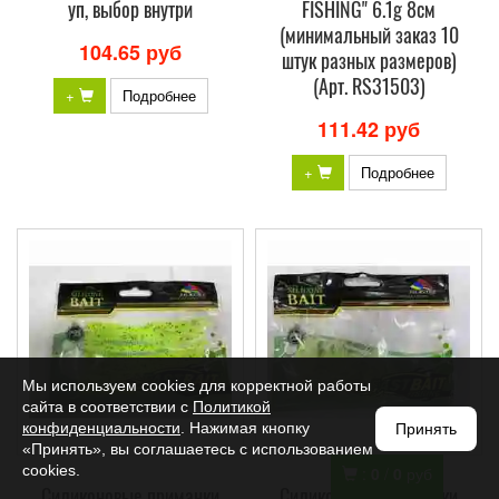
уп, выбор внутри
FISHING" 6.1g 8см
(минимальный заказ 10
104.65 руб
штук разных размеров)
(Арт. RS31503)
+
Подробнее
111.42 руб
+
Подробнее
Мы используем cookies для корректной работы
сайта в соответствии с
Политикой
конфиденциальности
. Нажимая кнопку
Принять
«Принять», вы соглашаетесь с использованием
cookies.
:
0
/
0
руб
Силиконовые приманки
Силиконовые приманки