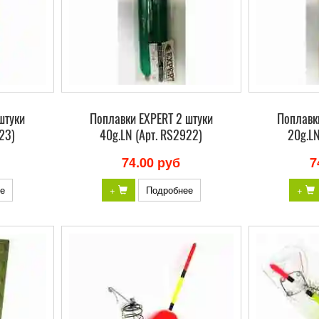
штуки
Поплавки EXPERT 2 штуки
Поплавк
23)
40g.LN (Арт. RS2922)
20g.LN
74.00 руб
7
е
+
Подробнее
+