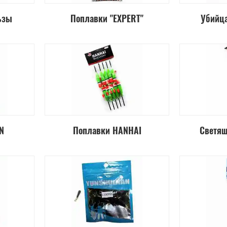
ьзы
Поплавки "EXPERT"
Убийца
N
Поплавки HANHAI
Cветящ