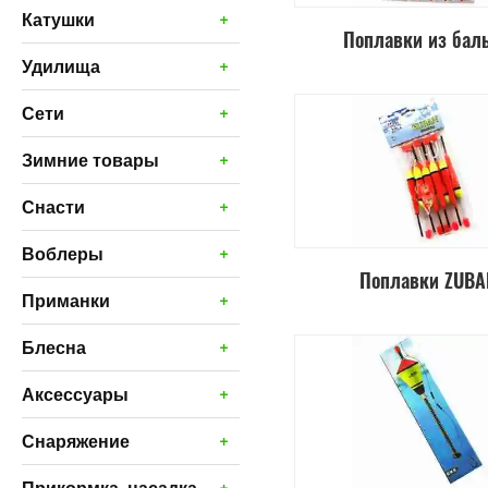
+
Катушки
Поплавки из бал
+
Удилища
+
Сети
+
Зимние товары
+
Снасти
+
Воблеры
Поплавки ZUBA
+
Приманки
+
Блесна
+
Аксессуары
+
Снаряжение
+
Прикормка, насадка