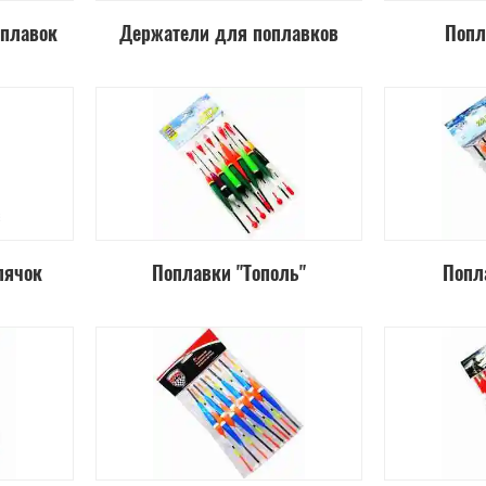
плавок
Держатели для поплавков
Попл
лячок
Поплавки "Тополь"
Попл