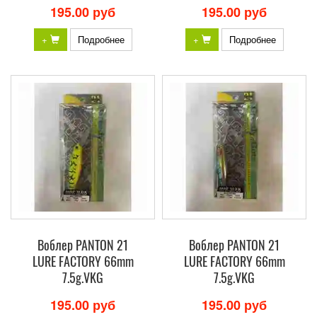
195.00 руб
195.00 руб
+
Подробнее
+
Подробнее
Воблер PANTON 21
Воблер PANTON 21
LURE FACTORY 66mm
LURE FACTORY 66mm
7.5g.VKG
7.5g.VKG
195.00 руб
195.00 руб