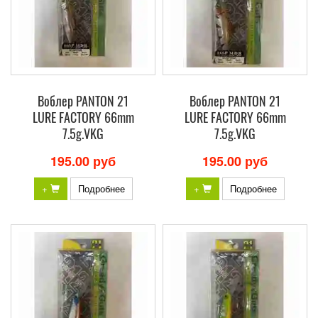
Воблер PANTON 21
Воблер PANTON 21
LURE FACTORY 66mm
LURE FACTORY 66mm
7.5g.VKG
7.5g.VKG
195.00 руб
195.00 руб
+
Подробнее
+
Подробнее