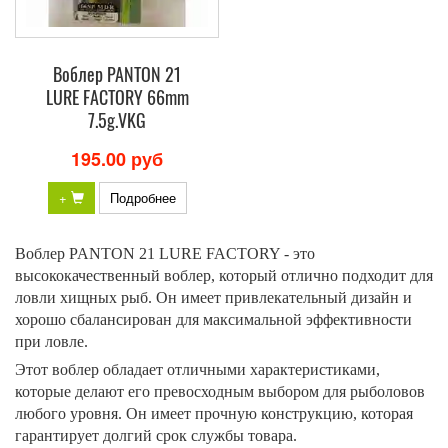
Воблер PANTON 21
LURE FACTORY 66mm
7.5g.VKG
195.00 руб
+
Подробнее
Воблер PANTON 21 LURE FACTORY - это
высококачественный воблер, который отлично подходит для
ловли хищных рыб. Он имеет привлекательный дизайн и
хорошо сбалансирован для максимальной эффективности
при ловле.
Этот воблер обладает отличными характеристиками,
которые делают его превосходным выбором для рыболовов
любого уровня. Он имеет прочную конструкцию, которая
гарантирует долгий срок службы товара.