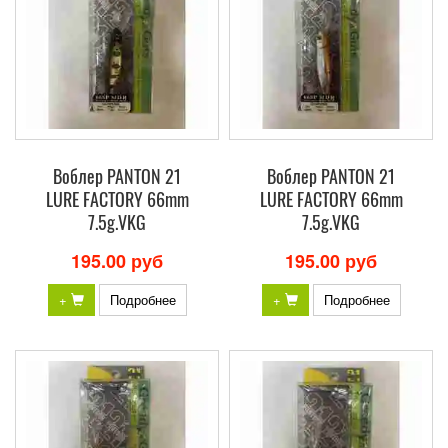
Воблер PANTON 21
Воблер PANTON 21
LURE FACTORY 66mm
LURE FACTORY 66mm
7.5g.VKG
7.5g.VKG
195.00 руб
195.00 руб
+
Подробнее
+
Подробнее