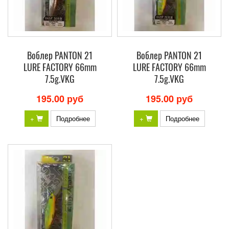
Воблер PANTON 21
Воблер PANTON 21
LURE FACTORY 66mm
LURE FACTORY 66mm
7.5g.VKG
7.5g.VKG
195.00 руб
195.00 руб
+
Подробнее
+
Подробнее