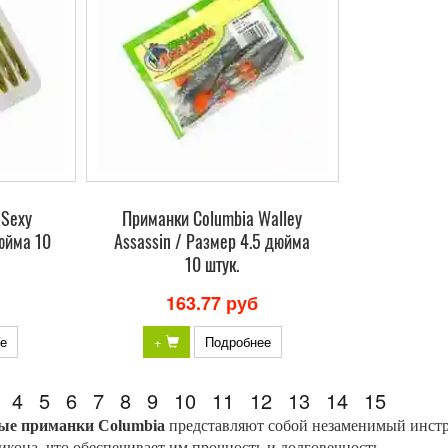
 Sexy
Приманки Columbia Walley
юйма 10
Assassin / Размер 4.5 дюйма
10 штук.
163.77 руб
е
+
Подробнее
4
5
6
7
8
9
10
11
12
13
14
15
ые приманки Columbia
представляют собой незаменимый инстр
кона, что обеспечивает им прочность и долговечность.