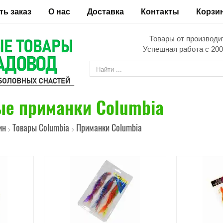
ть заказ
О нас
Доставка
Контакты
Корзи
Товары от производи
Успешная работа с 200
е приманки Columbia
ин
Товары Columbia
Приманки Columbia
>
>