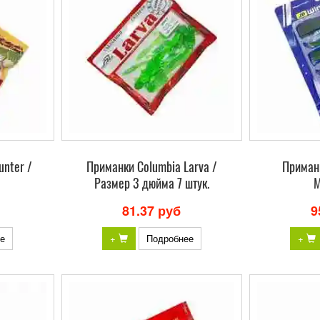
unter /
Приманки Columbia Larva /
Приманк
Размер 3 дюйма 7 штук.
M
81.37 руб
9
е
+
Подробнее
+