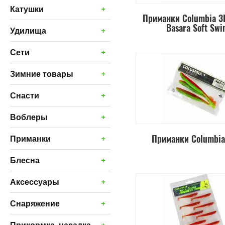
+
Катушки
Приманки Columbia 3D
Basara Soft Swi
+
Удилища
+
Сети
+
Зимние товары
+
Снасти
+
Воблеры
+
Приманки Columbia
Приманки
+
Блесна
+
Аксессуары
+
Снаряжение
+
Прикормка, насадка