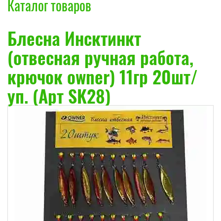
Каталог товаров
Блесна Инсктинкт
(отвесная ручная работа,
крючок owner) 11гр 20шт/
уп. (Арт SK28)