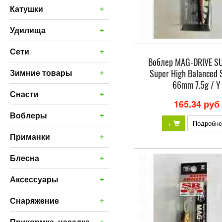
+
Катушки
+
Удилища
+
Сети
Воблер MAG-DRIVE S
+
Super High Balanced 
Зимние товары
66mm 7.5g / Y
+
Снасти
165.34 руб
+
Воблеры
+
Подробне
+
Приманки
+
Блесна
+
Аксессуары
+
Снаряжение
+
Прикормка, насадка