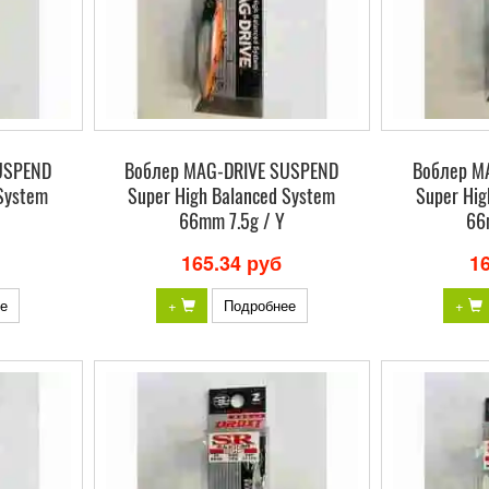
USPEND
Воблер MAG-DRIVE SUSPEND
Воблер M
System
Super High Balanced System
Super Hig
66mm 7.5g / Y
66
165.34 руб
1
е
+
Подробнее
+