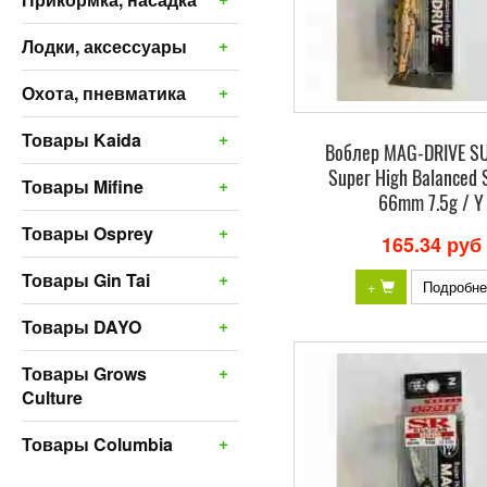
+
Лодки, аксессуары
+
Охота, пневматика
+
Товары Kaida
Воблер MAG-DRIVE S
Super High Balanced 
+
Товары Mifine
66mm 7.5g / Y
+
Товары Osprey
165.34 руб
+
Товары Gin Tai
+
Подробне
+
Товары DAYO
+
Товары Grows
Culture
+
Товары Columbia