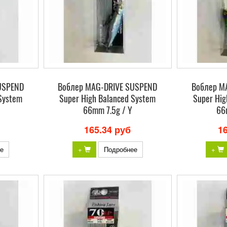
USPEND
Воблер MAG-DRIVE SUSPEND
Воблер M
System
Super High Balanced System
Super Hig
66mm 7.5g / Y
66
165.34 руб
1
е
+
Подробнее
+