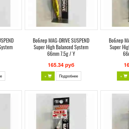
USPEND
Воблер MAG-DRIVE SUSPEND
Воблер M
System
Super High Balanced System
Super Hig
66mm 7.5g / Y
66
165.34 руб
1
е
+
Подробнее
+