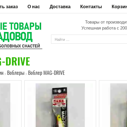
ть заказ
О нас
Доставка
Контакты
Корзи
Товары от производи
Успешная работа с 200
-DRIVE
ин
Воблеры
Воблер MAG-DRIVE
>
>