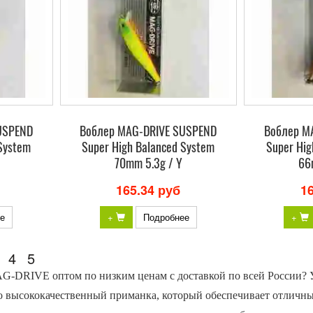
USPEND
Воблер MAG-DRIVE SUSPEND
Воблер M
System
Super High Balanced System
Super Hig
70mm 5.3g / Y
66
165.34 руб
1
е
+
Подробнее
+
4
5
G-DRIVE оптом по низким ценам с доставкой по всей России? У
высококачественный приманка, который обеспечивает отличные