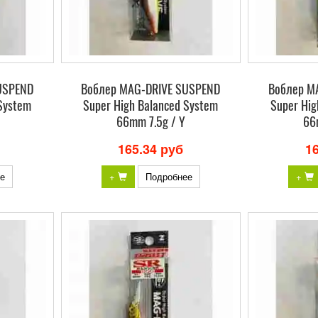
USPEND
Воблер MAG-DRIVE SUSPEND
Воблер M
System
Super High Balanced System
Super Hig
66mm 7.5g / Y
66
165.34 руб
1
е
+
Подробнее
+