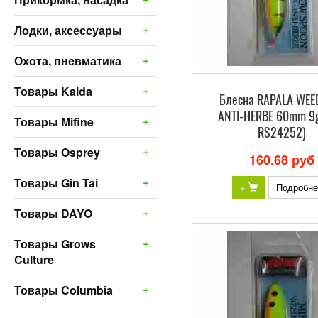
+
Лодки, аксессуары
+
Охота, пневматика
+
Товары Kaida
Блесна RAPALA WEE
ANTI-HERBE 60mm 9g
+
Товары Mifine
RS24252)
+
Товары Osprey
160.68 руб
+
Товары Gin Tai
+
Подробне
+
Товары DAYO
+
Товары Grows
Culture
+
Товары Columbia