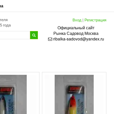
на
Вход
|
Регистрация
теля
5 года
Официальный сайт
Рынка
Садовод
Москва
ribalka-sadovod@yandex.ru