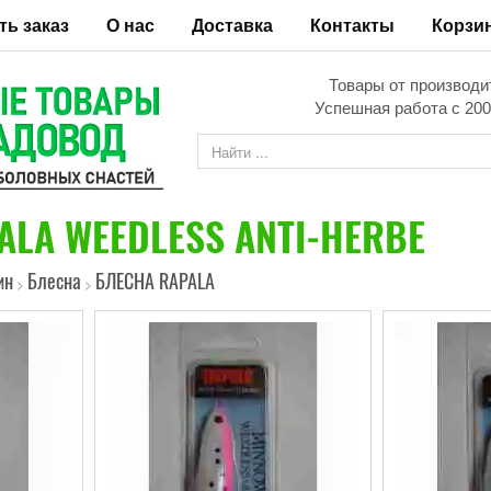
ть заказ
О нас
Доставка
Контакты
Корзи
Товары от производи
Успешная работа с 200
ALA WEEDLESS ANTI-HERBE
ин
Блесна
БЛЕСНА RAPALA
>
>