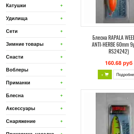
+
Катушки
+
Удилища
+
Сети
Блесна RAPALA WEE
+
ANTI-HERBE 60mm 9g
Зимние товары
RS24242)
+
Снасти
160.68 руб
+
Воблеры
+
Подробне
+
Приманки
+
Блесна
+
Аксессуары
+
Снаряжение
+
Прикормка, насадка