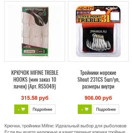
КРЮЧОК MIFINE TREBLE
Тройники морские
HOOKS (мин заказ 10
Shout 231CS 5шт/уп,
пачек) (Арт. RS5049)
размеры внутри
315.58 руб
906.00 руб
+
Подробнее
+
Подробнее
Крючки, тройники Mifine: Идеальный выбор для рыболовов
Если вы ищете надежные и качественные крючки тройные