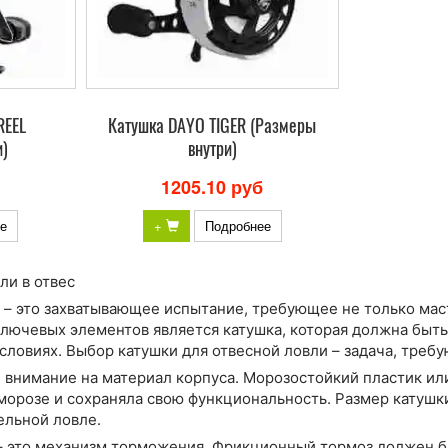
REEL
Катушка DAYO TIGER (Размеры
и)
внутри)
1205.10 руб
е
+
Подробнее
ли в отвес
 – это захватывающее испытание, требующее не только мас
ключевых элементов является катушка, которая должна быть
словиях. Выбор катушки для отвесной ловли – задача, треб
е внимание на материал корпуса. Морозостойкий пластик ил
 морозе и сохраняла свою функциональность. Размер катуш
ельной ловле.
– это механизм торможения. Фрикционный тормоз должен б