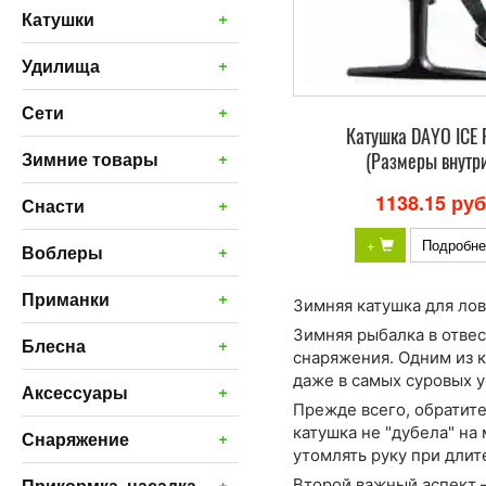
+
Катушки
+
Удилища
+
Сети
Катушка DAYO ICE 
+
(Размеры внутр
Зимние товары
1138.15 руб
+
Снасти
+
Подробне
+
Воблеры
+
Приманки
Зимняя катушка для лов
Зимняя рыбалка в отвес
+
Блесна
снаряжения. Одним из 
даже в самых суровых у
+
Аксессуары
Прежде всего, обратит
катушка не "дубела" на
+
Снаряжение
утомлять руку при длит
+
Прикормка, насадка
Второй важный аспект 