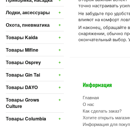
точно настраивать усил
+
Лодки, аксессуары
Не забудьте про удобст
влияют на комфорт ловл
+
Охота, пневматика
И наконец, обращайте 
снаряжении, обычно пр
+
Товары Kaida
окончательный выбор. 
+
Товары Mifine
+
Товары Osprey
+
Товары Gin Tai
Информация
+
Товары DAYO
Главная
+
Товары Grows
О нас
Culture
Как сделать заказ?
Хотите открыть магази
+
Товары Columbia
Информация для покуп