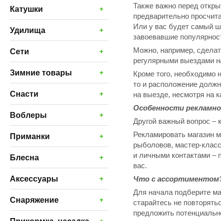
Также важно перед откры
+
Катушки
предварительно просчита
Или у вас будет самый ш
+
Удилища
завоевавшие популярнос
+
Сети
Можно, например, сделат
регулярными выездами на
+
Зимние товары
Кроме того, необходимо 
то и расположение должн
+
Снасти
на выезде, несмотря на 
Особенности рекламно
+
Воблеры
Другой важный вопрос – 
+
Приманки
Рекламировать магазин м
рыболовов, мастер-класс
+
и личными контактами – 
Блесна
вас.
+
Аксессуары
Что с ассортиментом
Для начала подберите ма
+
Снаряжение
старайтесь не повторятьс
предложить потенциально
+
Прикормка, насадка