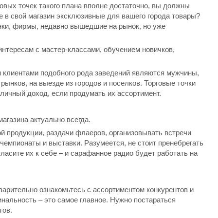
овых точек такого плана вполне достаточно, вы должны
е в свой магазин эксклюзивные для вашего города товары?
ки, фирмы, недавно вышедшие на рынок, но уже
интересам с мастер-классами, обучением новичков,
м клиентами подобного рода заведений являются мужчины,
ынков, на выезде из городов и поселков. Торговые точки
личный доход, если продумать их ассортимент.
агазина актуально всегда.
й продукции, раздачи флаеров, организовывать встречи
емпионаты и выставки. Разумеется, не стоит пренебрегать
асите их к себе – и сарафанное радио будет работать на
арительно ознакомьтесь с ассортиментом конкурентов и
гинальность – это самое главное. Нужно постараться
тов.