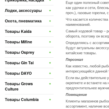
Еще один полезный совет
как удочки и сети, блесн
+
Лодки, аксессуары
проч.), газовые горелки,
Что касается количества
+
Охота, пневматика
наименований.
+
Товары Kaida
Самый ходовой товар – ра
оборота, поэтому он всег
+
Товары Mifine
Определяясь с ассортиме
будут актуальны аксессу
+
Товары Osprey
китайские товары.
Персонал
+
Товары Gin Tai
Как известно, любой рыб
интересующийся данной т
+
Товары DAYO
Если вы действительно у
+
Товары Grows
окрепнете и встанете на 
предпочтительнее мужчин
Culture
Помещение
+
Товары Columbia
Клиенты магазинов рыбол
ассортимент, наличие все