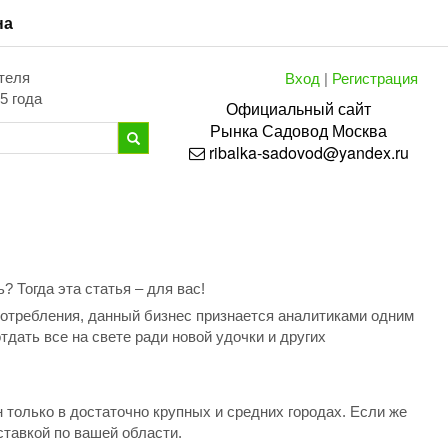
на
Вход
|
Регистрация
теля
5 года
Официальный сайт
Рынка
Садовод
Москва
ribalka-sadovod@yandex.ru
? Тогда эта статья – для вас!
 потребления, данный бизнес признается аналитиками одним
дать все на свете ради новой удочки и других
н только в достаточно крупных и средних городах. Если же
ставкой по вашей области.