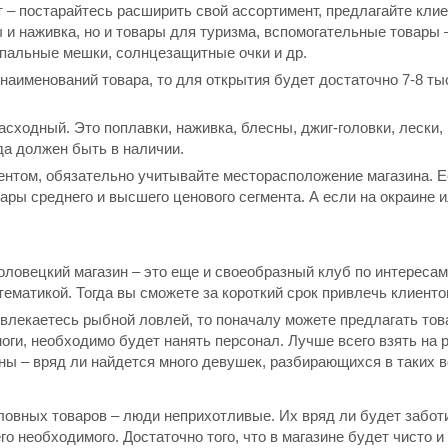
 – постарайтесь расширить свой ассортимент, предлагайте клие
ы и наживка, но и товары для туризма, вспомогательные товары –
 спальные мешки, солнцезащитные очки и др.
 наименований товара, то для открытия будет достаточно 7-8 т
сходный. Это поплавки, наживка, блесны, джиг-головки, лески, 
да должен быть в наличии.
нтом, обязательно учитывайте месторасположение магазина. Есл
ары среднего и высшего ценового сегмента. А если на окраине и
оловецкий магазин – это еще и своеобразный клуб по интересам
ематикой. Тогда вы сможете за короткий срок привлечь клиенто
влекаетесь рыбной ловлей, то поначалу можете предлагать тов
ноги, необходимо будет нанять персонал. Лучше всего взять на
ы – вряд ли найдется много девушек, разбирающихся в таких в
овных товаров – люди неприхотливые. Их вряд ли будет забот
го необходимого. Достаточно того, что в магазине будет чисто 