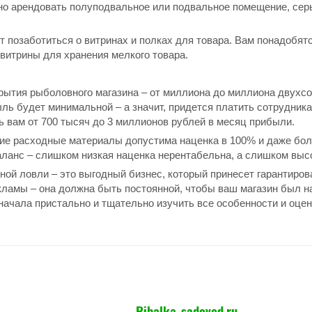
но арендовать полуподвальное или подвальное помещение, серь
 позаботиться о витринах и полках для товара. Вам понадобят
витрины для хранения мелкого товара.
ытия рыболовного магазина – от миллиона до миллиона двухсот 
ль будет минимальной – а значит, придется платить сотрудникам
ь вам от 700 тысяч до 3 миллионов рублей в месяц прибыли.
е расходные материалы допустима наценка в 100% и даже более,
ланс – слишком низкая наценка нерентабельна, а слишком высо
ной ловли – это выгодный бизнес, который принесет гарантиро
кламы – она должна быть постоянной, чтобы ваш магазин был 
начала пристально и тщательно изучить все особенности и оцен
Ribalka-sadovod.ru