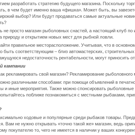
тием разработать стратегию будущего магазина. Поскольку торг
ть, в чем будет именно ваша «фишка». Может быть, вы завезет
ирокий выбор? Или будут продаваться самые актуальные новин
ть?
ь не просто магазин рыболовных снастей, а настоящий клуб по 
 природу и открытием новых мест для рыбной ловли.
найти правильное месторасположение. Учитывая, что в основно
о быть соответствующим – близ автомастерских, строительных р
кажущуюся недостаточность рентабельности, могут приносить от
й кампании
как рекламировать свой магазин? Рекламирование рыболовного м
ожно различными способами: при помощи объявлений в печатно
ы и иные мероприятия. Также можно спонсировать рыболовные ч
попытайтесь поближе познакомиться с местными рыбаками, пригл
?
ксимально ходовые и популярные среди рыбаков товары. Предв
я. Вам не нужно открывать «точно такой же» магазин, ведь ори
му покупателю то, чего не имеется в наличии у ваших конкурен