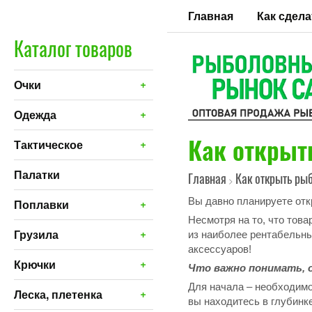
Главная
Как сдела
Каталог товаров
+
Очки
+
Одежда
Как открыт
+
Тактическое
Палатки
Главная
Как открыть ры
>
Вы давно планируете откр
+
Поплавки
Несмотря на то, что тов
+
Грузила
из наиболее рентабельны
аксессуаров!
+
Крючки
Что важно понимать, 
Для начала – необходимо 
+
Леска, плетенка
вы находитесь в глубинк