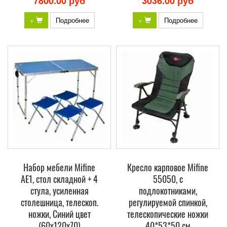
7800.00 руб
3036.00 руб
+
Подробнее
+
Подробнее
Набор мебели Mifine
Кресло карповое Mifine
AE1, стол складной + 4
55050, с
стула, усиленная
подлокотниками,
столешница, телескоп.
регулируемой спинкой,
ножки, Синий цвет
телескопические ножки
(60х120х70)
40*53*50 см