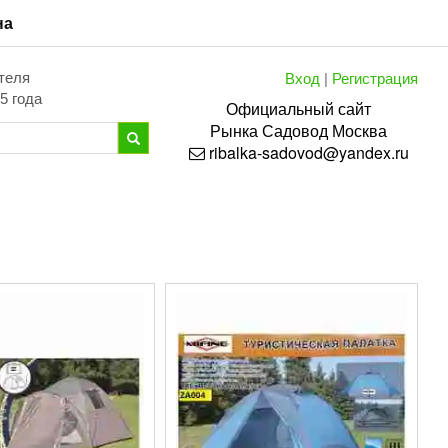
на
Вход
|
Регистрация
теля
5 года
Официальный сайт
Рынка
Садовод
Москва
ribalka-sadovod@yandex.ru