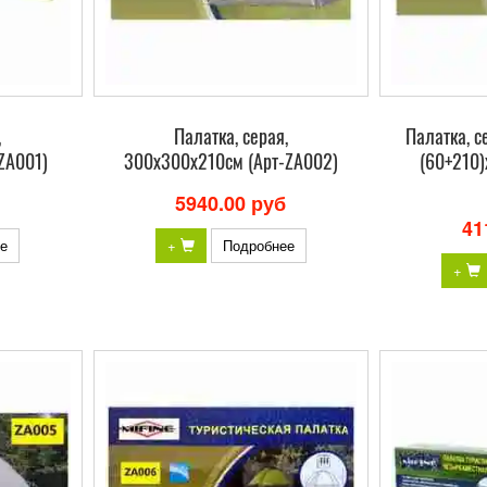
,
Палатка, серая,
Палатка, с
ZA001)
300х300х210см (Арт-ZA002)
(60+210)
5940.00 руб
41
е
+
Подробнее
+