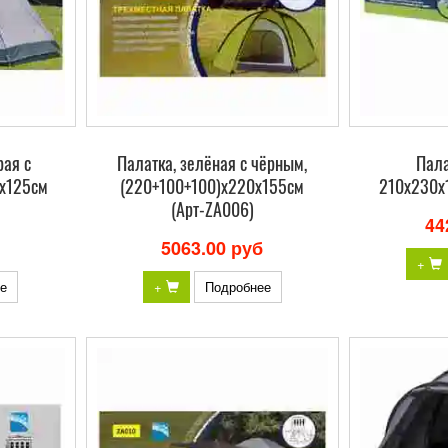
рая с
Палатка, зелёная с чёрным,
Пала
5х125см
(220+100+100)х220х155см
210х230х
(Арт-ZA006)
44
5063.00 руб
+
е
+
Подробнее