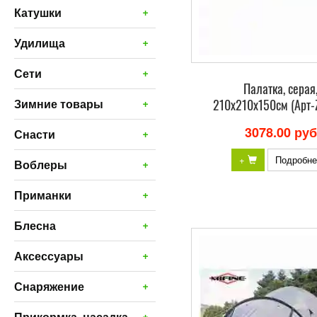
+
Катушки
+
Удилища
+
Сети
Палатка, серая
+
210х210х150см (Арт-
Зимние товары
3078.00 руб
+
Снасти
+
Подробне
+
Воблеры
+
Приманки
+
Блесна
+
Аксессуары
+
Снаряжение
+
Прикормка, насадка