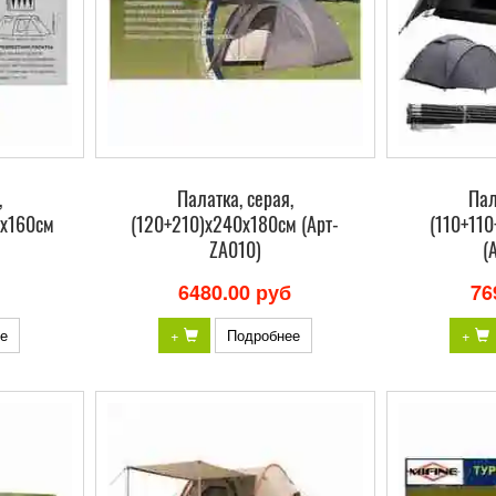
,
Палатка, серая,
Пал
0х160см
(120+210)х240х180см (Арт-
(110+11
ZA010)
(
6480.00 руб
76
е
+
Подробнее
+