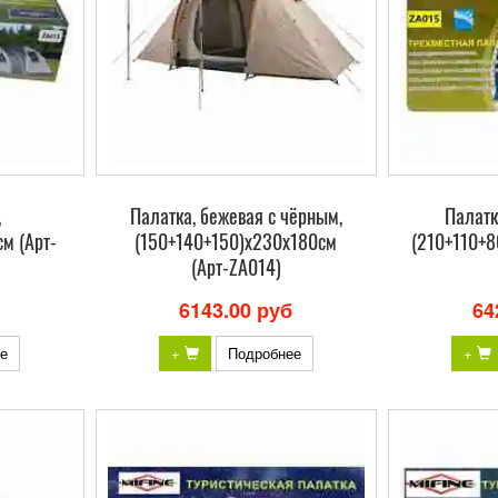
,
Палатка, бежевая с чёрным,
Палатк
м (Арт-
(150+140+150)х230х180см
(210+110+8
(Арт-ZA014)
6143.00 руб
64
е
+
Подробнее
+