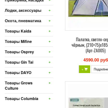
+
Лодки, аксессуары
+
Охота, пневматика
+
Товары Kaida
Палатка, светло-се
+
Товары Mifine
чёрным, (210+75)х18
(Арт-ZA005)
+
Товары Osprey
4590.00 руб
+
Товары Gin Tai
+
Подробне
+
Товары DAYO
+
Товары Grows
Culture
+
Товары Columbia