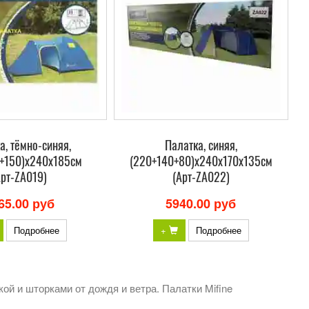
а, тёмно-синяя,
Палатка, синяя,
0+150)х240х185см
(220+140+80)х240х170х135см
Арт-ZA019)
(Арт-ZA022)
65.00 руб
5940.00 руб
Подробнее
+
Подробнее
ой и шторками от дождя и ветра. Палатки Mifine