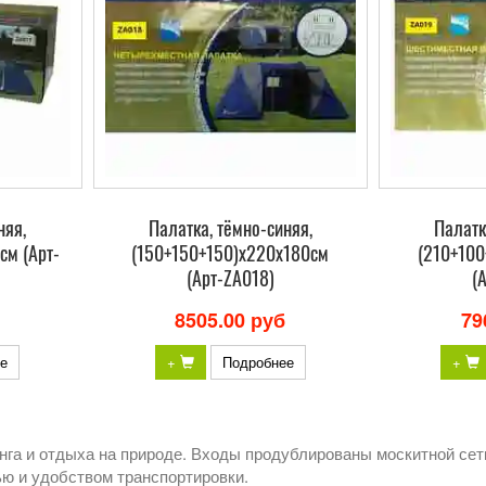
няя,
Палатка, тёмно-синяя,
Палатк
см (Арт-
(150+150+150)х220х180см
(210+10
(Арт-ZA018)
(
8505.00 руб
79
е
+
Подробнее
+
нга и отдыха на природе. Входы продублированы москитной сетк
ю и удобством транспортировки.