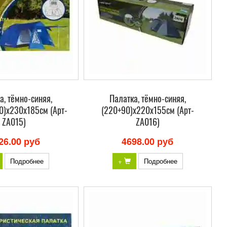
а, тёмно-синяя,
Палатка, тёмно-синяя,
0)х230х185см (Арт-
(220+90)х220х155см (Арт-
ZA015)
ZA016)
26.00 руб
4698.00 руб
Подробнее
+
Подробнее