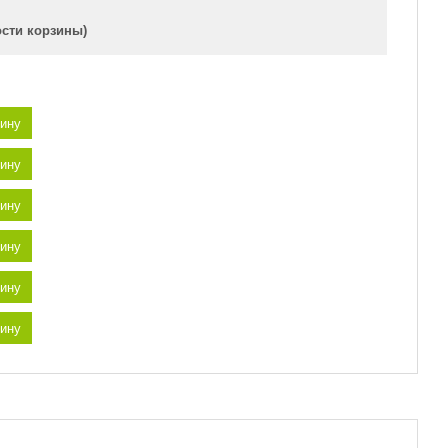
ости корзины)
зину
зину
зину
зину
зину
зину