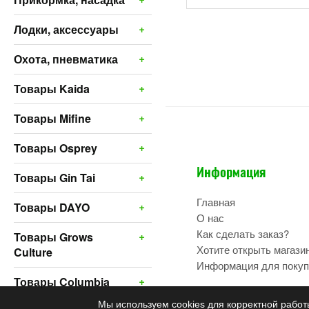
+
Лодки, аксессуары
+
Охота, пневматика
+
Товары Kaida
+
Товары Mifine
+
Товары Osprey
Информация
+
Товары Gin Tai
Главная
+
Товары DAYO
О нас
Как сделать заказ?
+
Товары Grows
Хотите открыть магази
Culture
Информация для покуп
+
Товары Columbia
Мы используем cookies для корректной работ