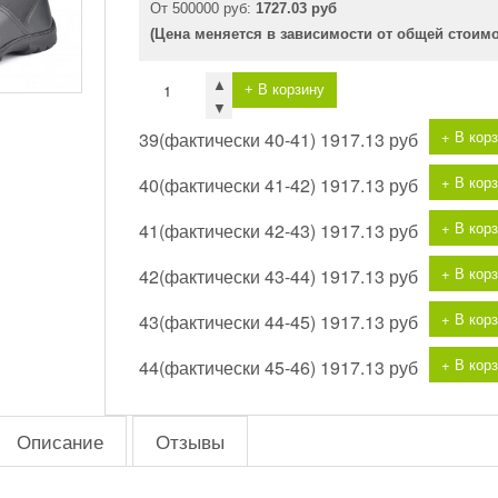
От 500000 руб:
1727.03 руб
(Цена меняется в зависимости от общей стоим
▲
+ В корзину
▼
+ В кор
39(фактически 40-41)
1917.13 руб
+ В кор
40(фактически 41-42)
1917.13 руб
+ В кор
41(фактически 42-43)
1917.13 руб
+ В кор
42(фактически 43-44)
1917.13 руб
+ В кор
43(фактически 44-45)
1917.13 руб
+ В кор
44(фактически 45-46)
1917.13 руб
Описание
Отзывы