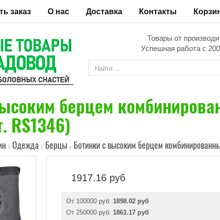
ть заказ
О нас
Доставка
Контакты
Корзи
Товары от производи
Успешная работа с 200
высоким берцем комбинирован
. RS1346)
ин
Одежда
Берцы
Ботинки с высоким берцем комбинированные
>
>
>
1917.16
руб
От 100000 руб:
1898.02 руб
От 250000 руб:
1861.17 руб