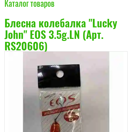
Каталог товаров
Блесна колебалка "Lucky
John" EOS 3.5g.LN (Арт.
RS20606)