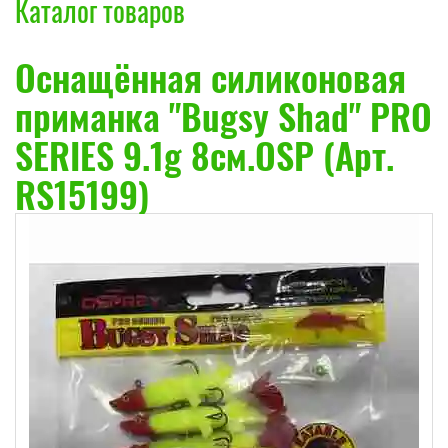
Каталог товаров
Оснащённая силиконовая
приманка "Bugsy Shad" PRO
SERIES 9.1g 8см.OSP (Арт.
RS15199)