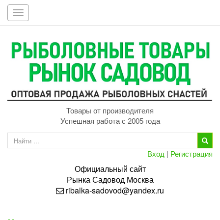
Toggle
navigation
Товары от производителя
Успешная работа с 2005 года
Вход
|
Регистрация
Официальный сайт
Рынка
Садовод
Москва
ribalka-sadovod@yandex.ru