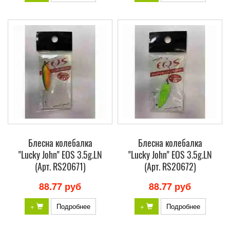
Блесна колебалка
Блесна колебалка
"Lucky John" EOS 3.5g.LN
"Lucky John" EOS 3.5g.LN
(Арт. RS20671)
(Арт. RS20672)
88.77 руб
88.77 руб
+
Подробнее
+
Подробнее