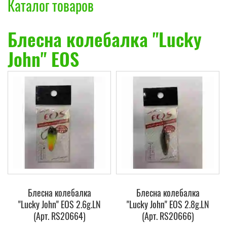
Каталог товаров
Блесна колебалка "Lucky
John" EOS
Блесна колебалка
Блесна колебалка
"Lucky John" EOS 2.6g.LN
"Lucky John" EOS 2.8g.LN
(Арт. RS20664)
(Арт. RS20666)