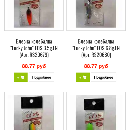
Блесна колебалка
Блесна колебалка
"Lucky John" EOS 3.5g.LN
"Lucky John" EOS 6.8g.LN
(Арт. RS20679)
(Арт. RS20680)
88.77 руб
88.77 руб
+
Подробнее
+
Подробнее