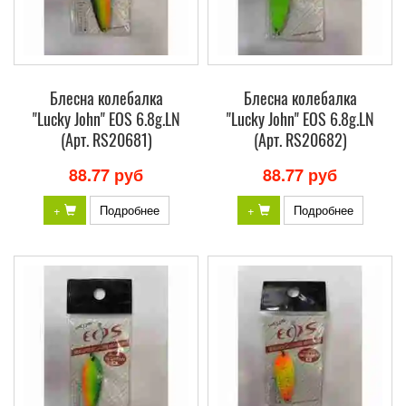
Блесна колебалка
Блесна колебалка
"Lucky John" EOS 6.8g.LN
"Lucky John" EOS 6.8g.LN
(Арт. RS20681)
(Арт. RS20682)
88.77 руб
88.77 руб
+
Подробнее
+
Подробнее