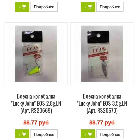
+
Подробнее
+
Подробнее
Блесна колебалка
Блесна колебалка
"Lucky John" EOS 2.8g.LN
"Lucky John" EOS 3.5g.LN
(Арт. RS20669)
(Арт. RS20670)
88.77 руб
88.77 руб
+
Подробнее
+
Подробнее