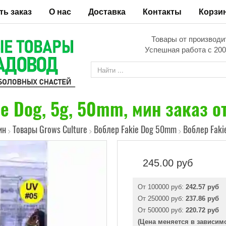
ть заказ
О нас
Доставка
Контакты
Корзи
Товары от производи
Успешная работа с 200
e Dog, 5g, 50mm, мин заказ о
ин
Товары Grows Culture
Воблер Fakie Dog 50mm
Воблер Fakie
>
>
>
245.00
руб
От 100000 руб:
242.57 руб
От 250000 руб:
237.86 руб
От 500000 руб:
220.72 руб
(Цена меняется в зависим