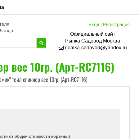
на
Вход
|
Регистрация
теля
5 года
Официальный сайт
Рынка
Садовод
Москва
ribalka-sadovod@yandex.ru
 вес 10гр. (Арт-RС7116)
ик" тейл спиннер вес 10гр. (Арт-RС7116)
ости от общей стоимости корзины)