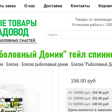
ть заказ
О нас
Доставка
Контакты
Корзи
Товары от производи
Успешная работа с 200
боловный Домик" тейл спиннер
ин
Блесна
Блесна рыболовный домик
Блесна "Рыболовный Дом
>
>
>
156.00
руб
От 100000 руб:
154.46 руб
От 250000 руб:
151.46 руб
От 500000 руб:
140.54 руб
(Цена меняется в зависим