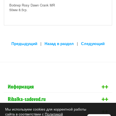
Воблер Rosy Dawn Crank MR
50мм 8.5гр.
Предыдущий
|
Назад в раздел
|
Следующий
+
+
Информация
+
+
Ribalka-sadovod.ru
+
+
Мы используем cookies для корректной работы
Подписаться
сайта в соответствии с
Политикой