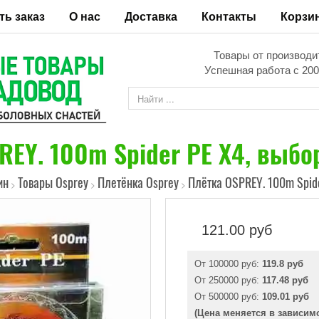
ть заказ
О нас
Доставка
Контакты
Корзи
Товары от производи
Успешная работа с 200
EY. 100m Spider PE X4, выбор
ин
Товары Osprey
Плетёнка Osprey
Плётка OSPREY. 100m Spide
>
>
>
121.00
руб
От 100000 руб:
119.8 руб
От 250000 руб:
117.48 руб
От 500000 руб:
109.01 руб
(Цена меняется в зависим