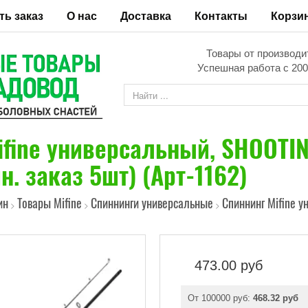
ть заказ
О нас
Доставка
Контакты
Корзи
Товары от производи
Успешная работа с 200
ifine универсальный, SHOOTI
н. заказ 5шт) (Арт-1162)
ин
Товары Mifine
Спиннинги универсальные
Спиннинг Mifine у
>
>
>
473.00
руб
От 100000 руб:
468.32 руб