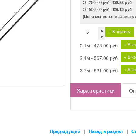
От 250000 руб:
459.22 руб
От 500000 руб:
426.13 руб
(Цена меняется в зависим
▲
+ В корзину
▼
+ В к
2.1м -
473.00 руб
+ В к
2.4м -
567.00 руб
+ В к
2.7м -
621.00 руб
Характеристики
Оп
Предыдущий
|
Назад в раздел
|
С