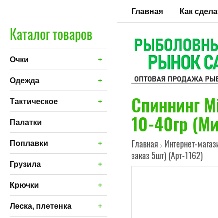
Главная
Как сдела
Каталог товаров
+
Очки
+
Одежда
Спиннинг M
+
Тактическое
10-40гр (Ми
Палатки
+
Поплавки
Главная
Интернет-магаз
>
заказ 5шт) (Арт-1162)
+
Грузила
+
Крючки
+
Леска, плетенка