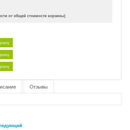
ости от общей стоимости корзины)
орзину
орзину
орзину
исание
Отзывы
ледующий