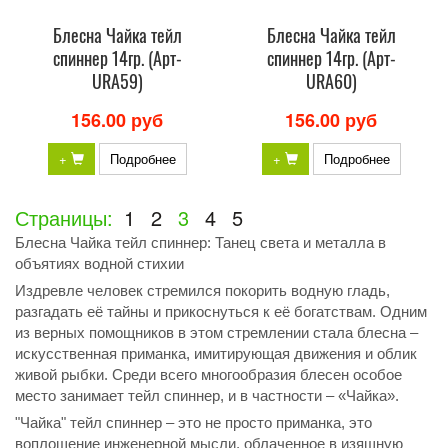
Блесна Чайка тейл
Блесна Чайка тейл
спиннер 14гр. (Арт-
спиннер 14гр. (Арт-
URA59)
URA60)
156.00 руб
156.00 руб
+
Подробнее
+
Подробнее
Страницы:
1
2
3
4
5
Блесна Чайка тейл спиннер: Танец света и металла в
объятиях водной стихии
Издревле человек стремился покорить водную гладь,
разгадать её тайны и прикоснуться к её богатствам. Одним
из верных помощников в этом стремлении стала блесна –
искусственная приманка, имитирующая движения и облик
живой рыбки. Среди всего многообразия блесен особое
место занимает тейл спиннер, и в частности – «Чайка».
"Чайка" тейл спиннер – это не просто приманка, это
воплощение инженерной мысли, облаченное в изящную