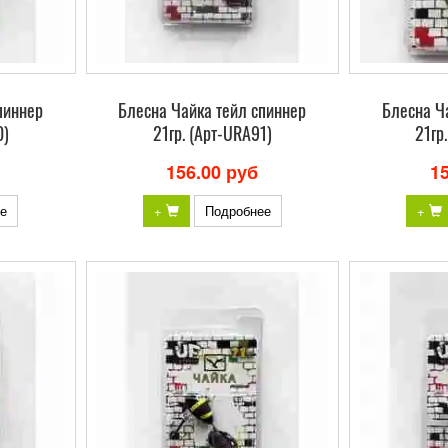
пиннер
Блесна Чайка тейл спиннер
Блесна Ч
0)
21гр. (Арт-URA91)
21гр
156.00 руб
1
е
+
Подробнее
+