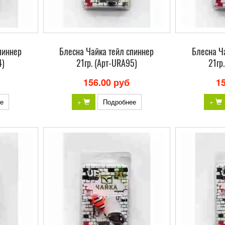
пиннер
Блесна Чайка тейл спиннер
Блесна Ч
4)
21гр. (Арт-URA95)
21гр
156.00 руб
1
е
+
Подробнее
+