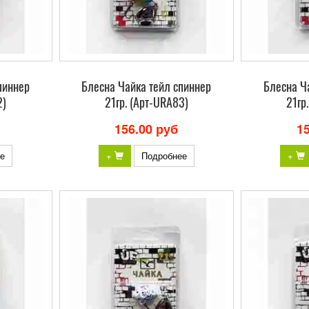
пиннер
Блесна Чайка тейл спиннер
Блесна Ч
2)
21гр. (Арт-URA83)
21гр
156.00 руб
1
е
+
Подробнее
+