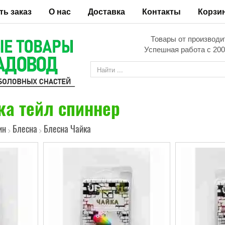
ть заказ
О нас
Доставка
Контакты
Корзи
Товары от производи
Успешная работа с 200
ка тейл спиннер
ин
Блесна
Блесна Чайка
>
>