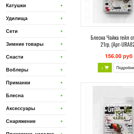
+
Катушки
+
Удилища
+
Сети
Блесна Чайка тейл с
+
21гр. (Арт-URA8
Зимние товары
156.00 руб
+
Снасти
+
Подробне
+
Воблеры
+
Приманки
+
Блесна
+
Аксессуары
+
Снаряжение
+
Прикормка, насадка