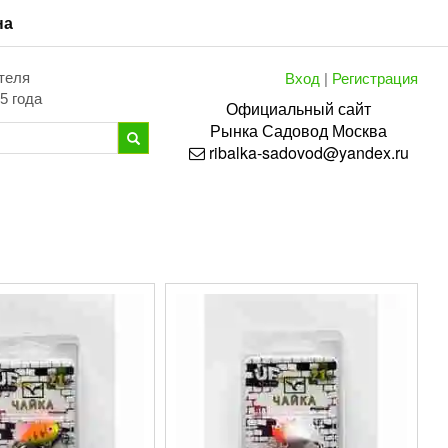
на
Вход
|
Регистрация
теля
5 года
Официальный сайт
Рынка
Садовод
Москва
ribalka-sadovod@yandex.ru