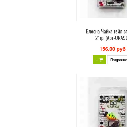
Блесна Чайка тейл с
21гр. (Арт-URA9
156.00 руб
+
Подробне