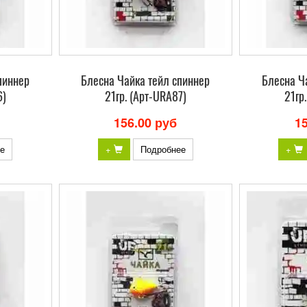
пиннер
Блесна Чайка тейл спиннер
Блесна Ч
6)
21гр. (Арт-URA87)
21гр
156.00 руб
1
е
+
Подробнее
+