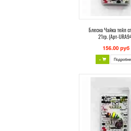
Блесна Чайка тейл с
21гр. (Арт-URA9
156.00 руб
+
Подробне