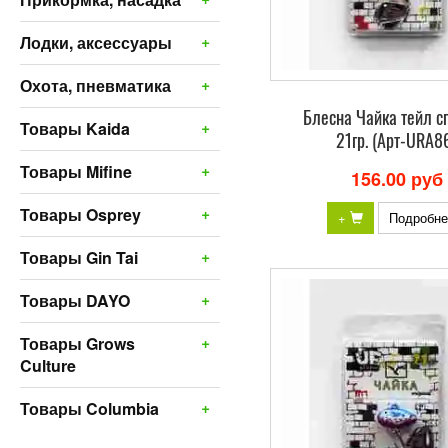
+
Лодки, аксессуары
+
Охота, пневматика
Блесна Чайка тейл с
+
Товары Kaida
21гр. (Арт-URA8
+
Товары Mifine
156.00 руб
+
Товары Osprey
+
Подробне
+
Товары Gin Tai
+
Товары DAYO
+
Товары Grows
Culture
+
Товары Columbia