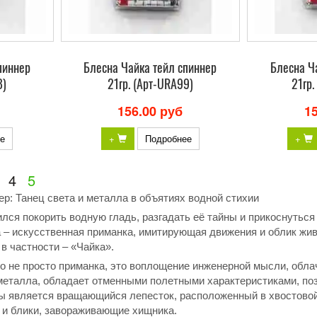
пиннер
Блесна Чайка тейл спиннер
Блесна Ч
8)
21гр. (Арт-URA99)
21гр.
156.00 руб
1
е
+
Подробнее
+
4
5
ер: Танец света и металла в объятиях водной стихии
лся покорить водную гладь, разгадать её тайны и прикоснуться
 – искусственная приманка, имитирующая движения и облик жив
 в частности – «Чайка».
это не просто приманка, это воплощение инженерной мысли, обл
металла, обладает отменными полетными характеристиками, по
 является вращающийся лепесток, расположенный в хвостовой ч
 и блики, завораживающие хищника.