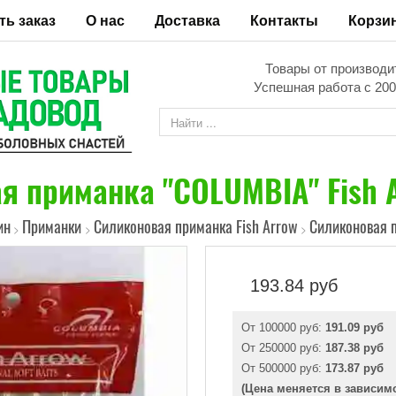
ть заказ
О нас
Доставка
Контакты
Корзи
Товары от производи
Успешная работа с 200
 приманка "COLUMBIA" Fish A
ин
Приманки
Силиконовая приманка Fish Arrow
Силиконовая п
>
>
>
193.84
руб
От 100000 руб:
191.09 руб
От 250000 руб:
187.38 руб
От 500000 руб:
173.87 руб
(Цена меняется в зависим