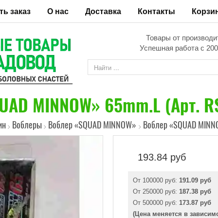
ть заказ
О нас
Доставка
Контакты
Корзи
Товары от производи
Успешная работа с 200
UAD MINNOW» 65mm.L (Арт. RS
ин
Воблеры
Воблер «SQUAD MINNOW»
Воблер «SQUAD MINNO
>
>
>
193.84
руб
От 100000 руб:
191.09 руб
От 250000 руб:
187.38 руб
От 500000 руб:
173.87 руб
(Цена меняется в зависим