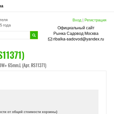
на
Вход
|
Регистрация
теля
5 года
Официальный сайт
Рынка
Садовод
Москва
ribalka-sadovod@yandex.ru
11371)
W» 65mm.L (Арт. RS11371)
ости от общей стоимости корзины)