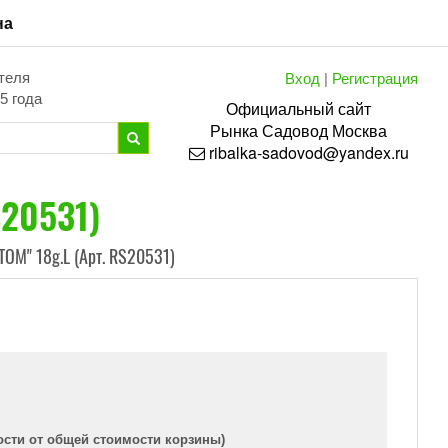
на
Вход
|
Регистрация
теля
5 года
Официальный сайт
Рынка
Садовод
Москва
ribalka-sadovod@yandex.ru
S20531)
OM" 18g.L (Арт. RS20531)
ости от общей стоимости корзины)