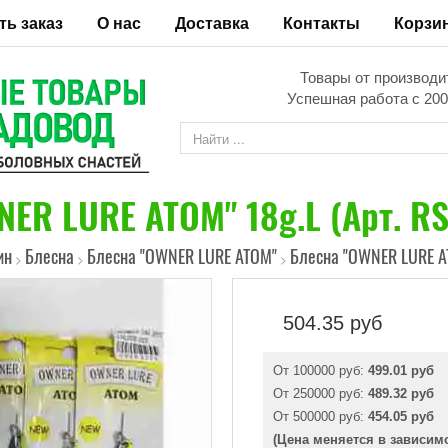
ть заказ
О нас
Доставка
Контакты
Корзи
Товары от производи
Успешная работа с 200
ER LURE ATOM" 18g.L (Арт. R
ин
Блесна
Блесна "OWNER LURE ATOM"
Блесна "OWNER LURE AT
>
>
>
504.35
руб
От 100000 руб:
499.01 руб
От 250000 руб:
489.32 руб
От 500000 руб:
454.05 руб
(Цена меняется в зависим