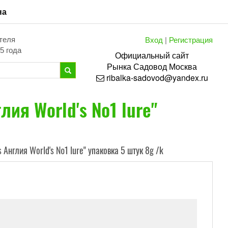
на
Вход
|
Регистрация
теля
5 года
Официальный сайт
Рынка
Садовод
Москва
ribalka-sadovod@yandex.ru
ия World's №1 lure"
Англия World's №1 lure" упаковка 5 штук 8g /k