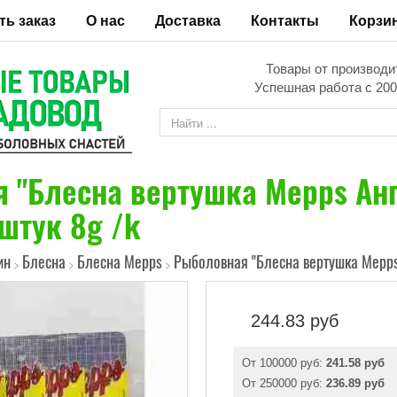
ть заказ
О нас
Доставка
Контакты
Корзи
Товары от производи
Успешная работа с 200
 "Блесна вертушка Mepps Англ
штук 8g /k
ин
Блесна
Блесна Mepps
Рыболовная "Блесна вертушка Mepps 
>
>
>
244.83
руб
От 100000 руб:
241.58 руб
От 250000 руб:
236.89 руб