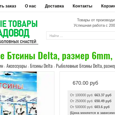
ть заказ
О нас
Доставка
Контакты
Корзи
Товары от производи
Успешная работа с 200
 Бтсины Delta, размер 6mm, 
ин
Аксессуары
Бтсины Delta
Рыболовные Бтсины Delta, разме
>
>
>
670.00
руб
От 100000 руб:
663.37 руб
От 250000 руб:
650.49 руб
От 500000 руб:
603.6 руб
(Цена меняется в зависим