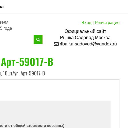
на
Вход
|
Регистрация
теля
5 года
Официальный сайт
Рынка
Садовод
Москва
ribalka-sadovod@yandex.ru
 Арт-59017-В
, 10шт/уп. Арт-59017-В
ости от общей стоимости корзины)