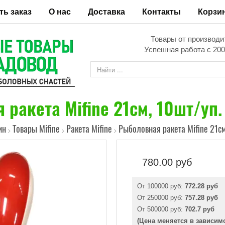
ть заказ
О нас
Доставка
Контакты
Корзи
Товары от производи
Успешная работа с 200
ракета Mifine 21см, 10шт/уп.
ин
Товары Mifine
Ракета Mifine
Рыболовная ракета Mifine 21см
>
>
>
780.00
руб
От 100000 руб:
772.28 руб
От 250000 руб:
757.28 руб
От 500000 руб:
702.7 руб
(Цена меняется в зависим