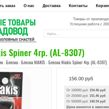
ть заказ
О нас
Доставка
Контакты
Корзи
Товары от производи
Успешная работа с 200
is Spiner 4гр. (AL-8307)
ин
Блесна
Блесна NIAKIS
Блесна Niakis Spiner 4гр. (AL-8307)
>
>
>
156.00
руб
От 100000 руб:
154.46 руб
От 250000 руб:
151.46 руб
От 500000 руб:
140.54 руб
(Цена меняется в зависим