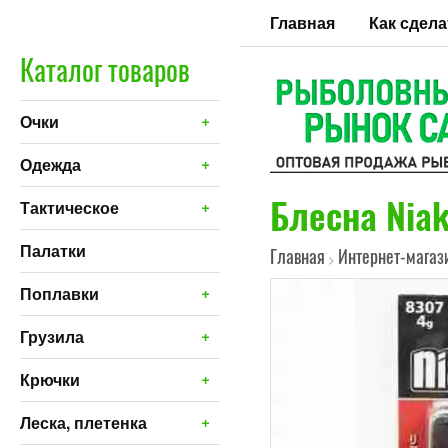
Главная
Как сдела
Каталог товаров
+
Очки
+
Одежда
Блесна Niak
+
Тактическое
Палатки
Главная
Интернет-магаз
>
+
Поплавки
+
Грузила
+
Крючки
+
Леска, плетенка